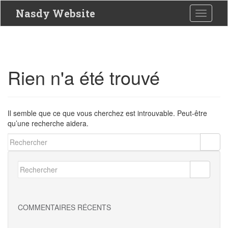
S
Nasdy Website
Toggle 
k
i
p
t
o
m
Rien n'a été trouvé
a
i
n
c
Il semble que ce que vous cherchez est introuvable. Peut-être
o
qu’une recherche aidera.
n
t
Rechercher...
e
n
Rechercher...
t
COMMENTAIRES RÉCENTS